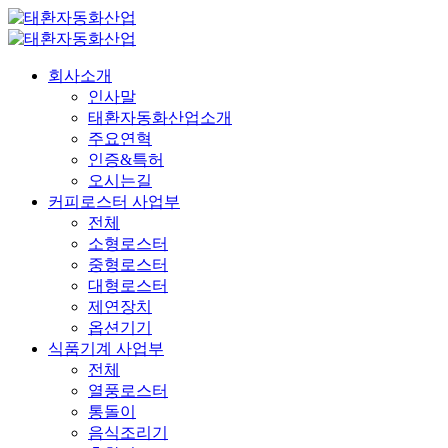
회사소개
인사말
태환자동화산업소개
주요연혁
인증&특허
오시는길
커피로스터 사업부
전체
소형로스터
중형로스터
대형로스터
제연장치
옵션기기
식품기계 사업부
전체
열풍로스터
통돌이
음식조리기