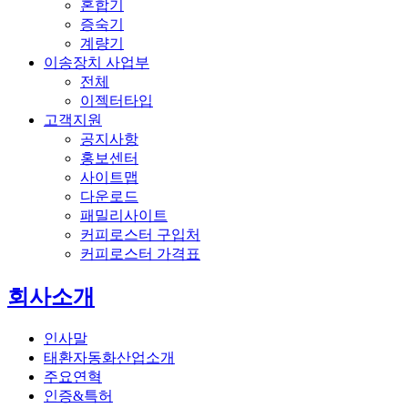
혼합기
증숙기
계량기
이송장치 사업부
전체
이젝터타입
고객지원
공지사항
홍보센터
사이트맵
다운로드
패밀리사이트
커피로스터 구입처
커피로스터 가격표
회사소개
인사말
태환자동화산업소개
주요연혁
인증&특허