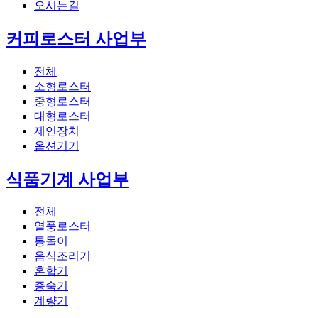
오시는길
커피로스터 사업부
전체
소형로스터
중형로스터
대형로스터
제연장치
옵션기기
식품기계 사업부
전체
열풍로스터
통돌이
음식조리기
혼합기
증숙기
계량기